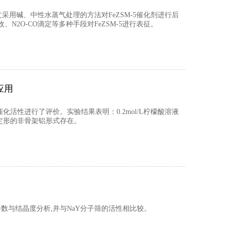
文采用碱、中性水蒸气处理的方法对FeZSM-5催化剂进行后
、N2O-CO滴定等多种手段对FeZSM-5进行表征。
应用
活性进行了评价。实验结果表明：0.2mol/L柠檬酸溶液
定形的非骨架铝形式存在。
参数与结晶度分析,并与NaY分子筛的活性相比较。