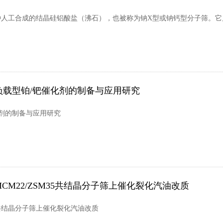
一种人工合成的结晶硅铝酸盐（沸石），也被称为钠X型或钠钙型分子筛。
负载型铂/钯催化剂的制备与应用研究
化剂的制备与应用研究
MCM22/ZSM35共结晶分子筛上催化裂化汽油改质
35共结晶分子筛上催化裂化汽油改质