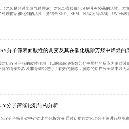
M-5（尤其是经过水蒸气处理后）对N2O直接催化分解具有较高的活性。本
处理前后催化剂的活性，并结合XRD、SEM、N2吸附等温线、UV-vis吸收
USY分子筛表面酸性的调变及其在催化脱除芳烃中烯烃的
对USY分子筛的改性作用，以脱除高溴指数芳烃中烯烃的反应为例对其催化
子筛的骨架铝以及非骨架铝进行了有效的脱除，脱除的铝在分子筛中以无
NaY分子筛催化剂结构分析
NaY分子筛骨架中硅铝比的分析方法,通过衍射仪对NaY分子筛进行晶胞