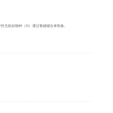
和中性无机硅物种（I0）通过氢键键合来制备。