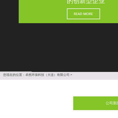
的创新型企业
您现在的位置：
卓然环保科技（大连）有限公司
>
公司新