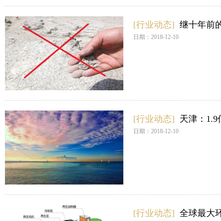
[行业动态]
继十年前
日期：2018-12-10
[行业动态]
天津：1.
日期：2018-12-10
[行业动态]
全球最大