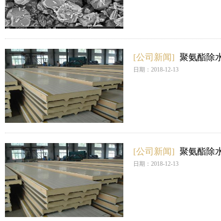
[公司新闻]
聚氨酯除
日期：2018-12-13
[公司新闻]
聚氨酯除
日期：2018-12-13