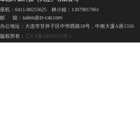
座机：0411-88255625 林小姐：13079817961
邮 箱：sales@zr-cat.com
办公地址：大连市甘井子区中华西路18号，中南大厦A座1316
版权所有：
辽ICP备19002025号-1