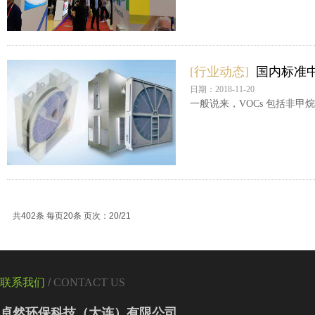
[行业动态]
国内标准中
日期：2018-11-20
一般说来，VOCs 包括非
共402条 每页20条 页次：20/21
联系我们
/
CONTACT US
卓然环保科技（大连）有限公司