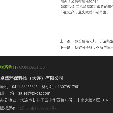
阳离子交换树脂催化剂：
如苯乙烯-二乙烯基苯共聚物的磺
不能过高，且失效后不易再生。
上一篇：
氨分解催化剂：开启能
下一篇：
钛硅分子筛：创新与应
联系我们
/
CONTACT US
卓然环保科技（大连）有限公司
座机：0411-88255625 林小姐：13079817961
邮 箱：sales@zr-cat.com
办公地址：大连市甘井子区中华西路18号，中南大厦A座1316
版权所有：
辽ICP备19002025号-1