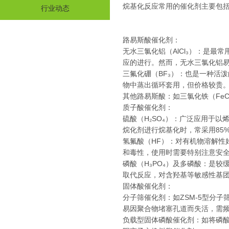
烷基化反应常用的催化剂主要包
行业动态
路易斯酸催化剂：
无水三氯化铝（AlCl₃）：是
应的进行。然而，无水三氯化铝
三氟化硼（BF₃）：也是一种活
物中蒸出循环套用，但价格较贵
其他路易斯酸：如三氯化铁（FeC
质子酸催化剂：
硫酸（H₂SO₄）：广泛应用于
烷化剂进行烷基化时，常采用85%
氢氟酸（HF）：对有机物溶解性
和毒性，使用时需要特别注意安
磷酸（H₃PO₄）及多磷酸：是
取代反应，对含羟基等敏感性基
固体酸催化剂：
分子筛催化剂：如ZSM-5型分
易因聚合物堵塞孔道而失活，需
负载型固体磷酸催化剂：如将磷