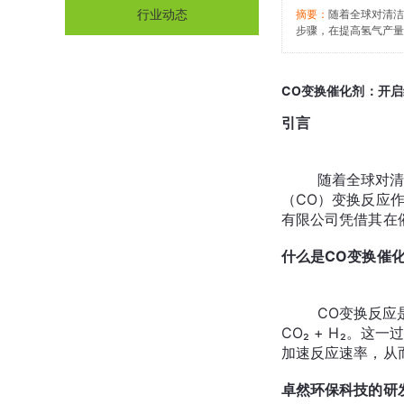
行业动态
摘要：
随着全球对清洁
步骤，在提高氢气产量
CO变换催化剂：开
引言
	随着全球对清洁能源需求的增长和环境保护意识的提升，减少工业生产过程中温室气体排放成为亟待解决的问题。一氧化碳
（CO）变换反应
什么是CO变换催
	CO变换反应是指将水蒸气与合成气中的CO反应生成氢气（H₂）和二氧化碳（CO₂）的过程，化学方程式为：CO + H₂O ⇌ 
CO₂ + H₂。
卓然环保科技的研