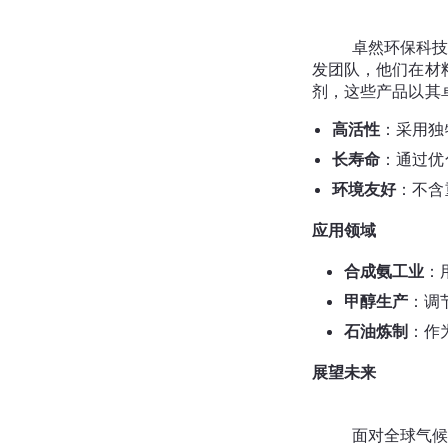
	卓然环保科技（大连）有限公司自成立以来，始终专注于开发高性能的环保型催化剂。公司拥有一支由多名资深专家组成的研
发团队，他们在材
高活性
：采用独
长寿命
：通过优
环境友好
：不含
应用领域
合成氨工业
：
甲醇生产
：调
石油炼制
：作
展望未来
	面对全球气候变化带来的挑战，卓然环保科技（大连）有限公司将继续致力于CO变换催化剂的研究与发展。公司将不断探索