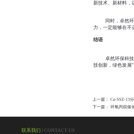
	同时，卓然环保也将积极寻求国际合作机会，共同应对全球性的能源与环境问题。我们相信，通过持续的技术创新和不懈的努
结语
	卓然环保科技（大连）有限公司不仅是CO变换催化剂的专业供应商，更是您值得信赖的合作伙伴。我们将一如既往地秉持“科
上一篇：
Cu-SSZ
下一篇：
环氧丙烷催
联系我们
/
CONTACT US