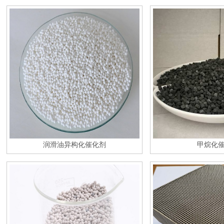
润滑油异构化催化剂
甲烷化