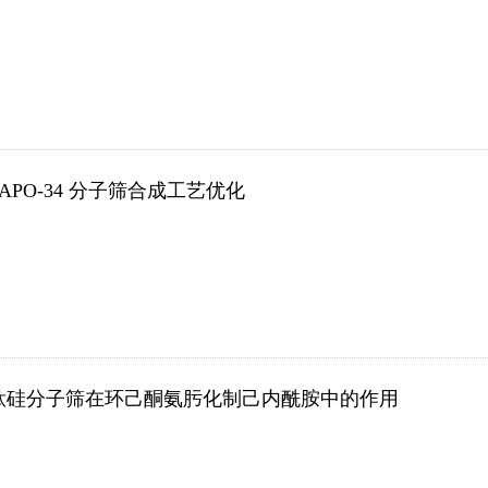
SAPO-34 分子筛合成工艺优化
钛硅分子筛在环己酮氨肟化制己内酰胺中的作用