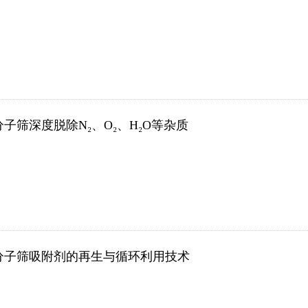
分子筛深度脱除N₂、O₂、H₂O等杂质
分子筛吸附剂的再生与循环利用技术