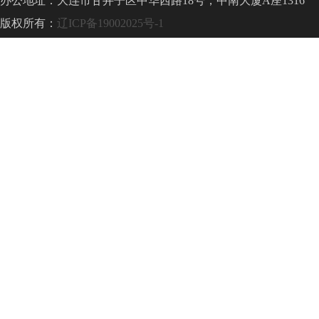
办公地址：大连市甘井子区中华西路18号，中南大厦A座1316
版权所有：
辽ICP备19002025号-1